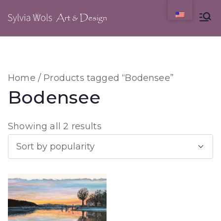
Skip
to
content
Home
/ Products tagged “Bodensee”
Bodensee
S
Showing all 2 results
o
r
t
e
d
b