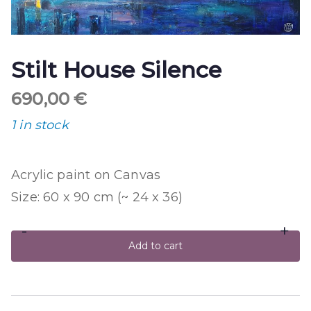
Stilt House Silence
690,00
€
1 in stock
Acrylic paint on Canvas
Size: 60 x 90 cm (~ 24 x 36)
-
+
Stilt
Add to cart
House
Silence
quantity