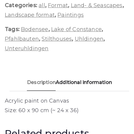
Categories:
all
,
Format
,
Land- & Seascapes
,
Landscape format
,
Paintings
Tags:
Bodensee
,
Lake of Constance
,
Pfahlbauten
,
Stilthouses
,
Uhldingen
,
Unteruhldingen
Description
Additional information
Acrylic paint on Canvas
Size: 60 x 90 cm (~ 24 x 36)
Related products