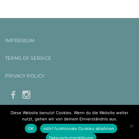
O
R
:
IMPRESSUM
TERMS OF SERVICE
PRIVACY POLICY
Diese Website benutzt Cookies. Wenn du die Website weiter
nutzt, gehen wir von deinem Einverständnis aus.
OK
nicht funktionale Cookies ablehnen
Copyright © 2025
Sylvia Wols Art & Design
Datenschutzerklärung